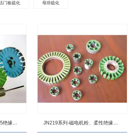
活门板硫化
母排硫化
55绝缘粉
JN219系列-磁电机粉、柔性绝缘粉
末、快固绝缘粉末